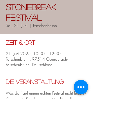
Stonebreak
Festival
Sa., 21. Juni
  |  
Fatschenbrunn
Zeit & Ort
21. Juni 2025, 10:30 – 12:30
Fatschenbrunn, 97514 Oberaurach-
Fatschenbrunn, Deutschland
Die Veranstaltung:
Was darf auf einem echten Festival nicht fehlen? 
Genau, ein Frühshoppen mit traditioneller 
Blasmusik! Das hat sich das Stonebreak Festival 
auch gedacht und hat uns daher dieses Jahr 
wieder eingeladen, bei Ihnen am Samstag 
Morgen ordentlich für Stimmung zu sorgen!