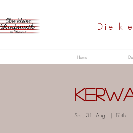
Die kl
Home
Da
Kerwa
So., 31. Aug.
  |  
Fürth