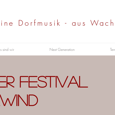
eine Dorfmusik - aus Wach
s sind wir
Next Generation
Ter
er Festival
lwind