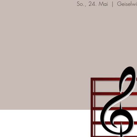
So., 24. Mai
  |  
Geiselw