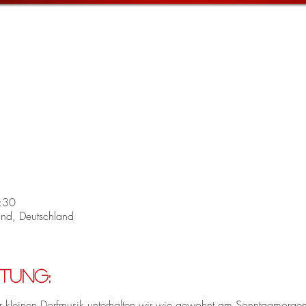
:30
nd, Deutschland
tung:
r kleinen Dorfmusik unterhalten wir wie gewohnt am Sonntagmorgen d