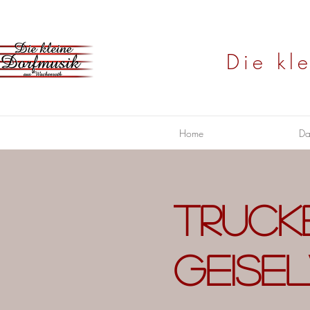
Die kl
Home
Da
Truck
Geise